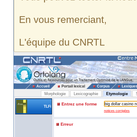
En vous remerciant,
L'équipe du CNRTL
Accueil
Portail lexical
Corpus
Lexique
Morphologie
Lexicographie
Etymologie
Entrez une forme
TLFi
notices corrigées
Erreur