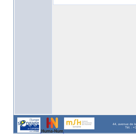
44, avenue de l
Tél. : 