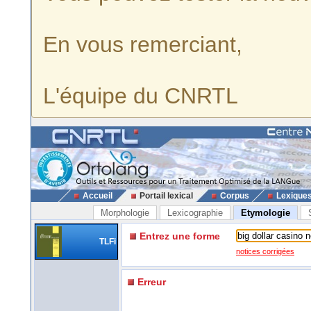
En vous remerciant,
L'équipe du CNRTL
Accueil
Portail lexical
Corpus
Lexique
Morphologie
Lexicographie
Etymologie
Entrez une forme
TLFi
notices corrigées
Erreur