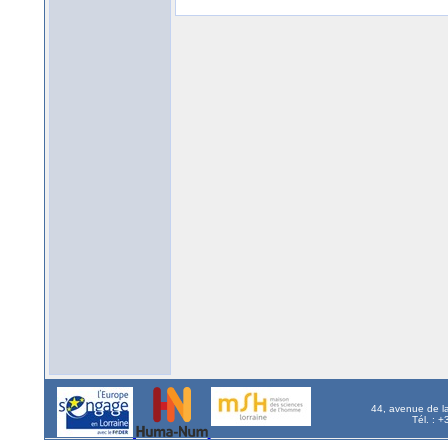
44, avenue de l
Tél. : 