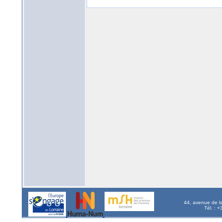
44, avenue de l
Tél. : 