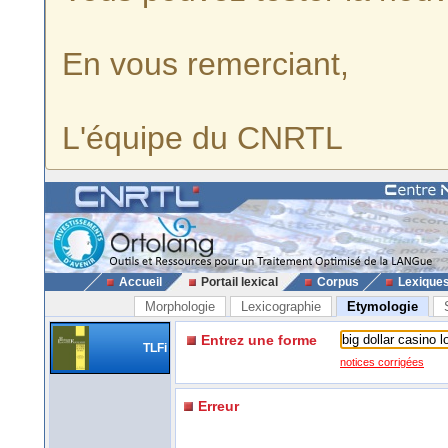
En vous remerciant,
L'équipe du CNRTL
Accueil
Portail lexical
Corpus
Lexique
Morphologie
Lexicographie
Etymologie
Entrez une forme
TLFi
notices corrigées
Erreur