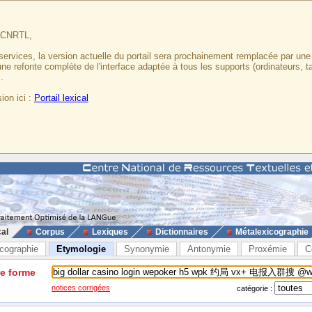
u CNRTL,
services, la version actuelle du portail sera prochainement remplacée par un
 une refonte complète de l'interface adaptée à tous les supports (ordinateurs, t
.
ion ici :
Portail lexical
cal
Corpus
Lexiques
Dictionnaires
Métalexicographie
cographie
Etymologie
Synonymie
Antonymie
Proxémie
C
ne forme
notices corrigées
catégorie :