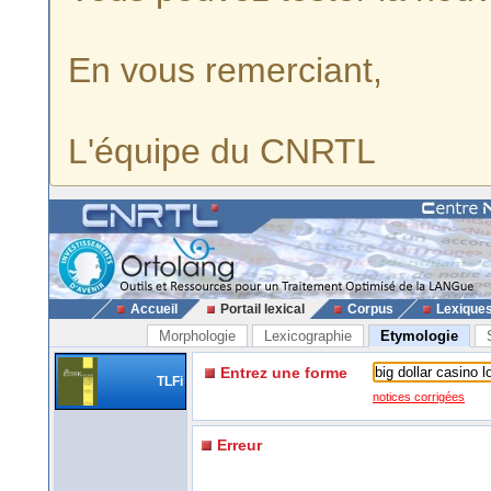
En vous remerciant,
L'équipe du CNRTL
Accueil
Portail lexical
Corpus
Lexique
Morphologie
Lexicographie
Etymologie
Entrez une forme
TLFi
notices corrigées
Erreur