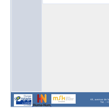
44, avenue de l
Tél. : 