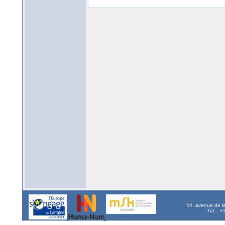
44, avenue de l
Tél. : 