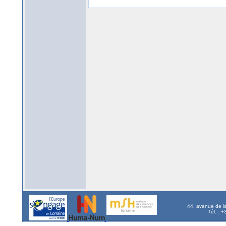
44, avenue de l
Tél. : 