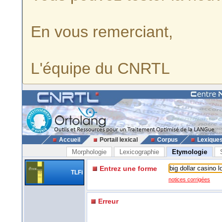
En vous remerciant,
L'équipe du CNRTL
Accueil
Portail lexical
Corpus
Lexique
Morphologie
Lexicographie
Etymologie
Entrez une forme
TLFi
notices corrigées
Erreur