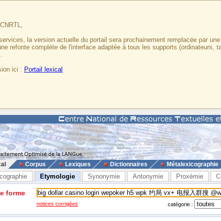
u CNRTL,
services, la version actuelle du portail sera prochainement remplacée par un
 une refonte complète de l'interface adaptée à tous les supports (ordinateurs, t
.
ion ici :
Portail lexical
cal
Corpus
Lexiques
Dictionnaires
Métalexicographie
cographie
Etymologie
Synonymie
Antonymie
Proxémie
C
ne forme
notices corrigées
catégorie :