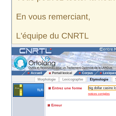
En vous remerciant,
L'équipe du CNRTL
Accueil
Portail lexical
Corpus
Lexique
Morphologie
Lexicographie
Etymologie
Entrez une forme
TLFi
notices corrigées
Erreur