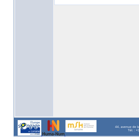
44, avenue de l
Tél. : 