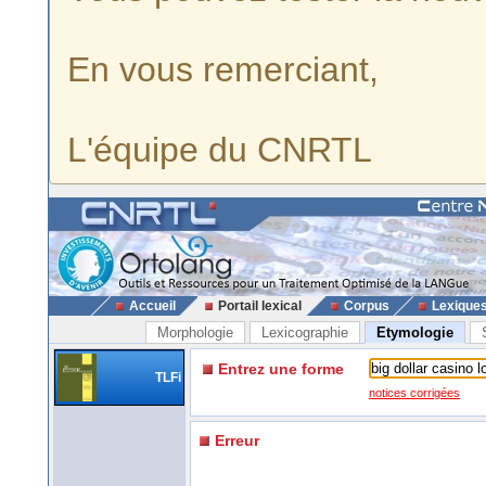
En vous remerciant,
L'équipe du CNRTL
Accueil
Portail lexical
Corpus
Lexique
Morphologie
Lexicographie
Etymologie
Entrez une forme
TLFi
notices corrigées
Erreur