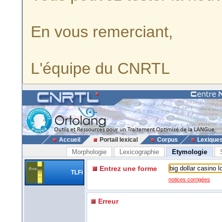
En vous remerciant,
L'équipe du CNRTL
Accueil
Portail lexical
Corpus
Lexique
Morphologie
Lexicographie
Etymologie
Entrez une forme
TLFi
notices corrigées
Erreur