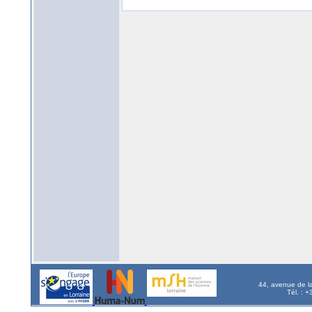
44, avenue de l
Tél. : 