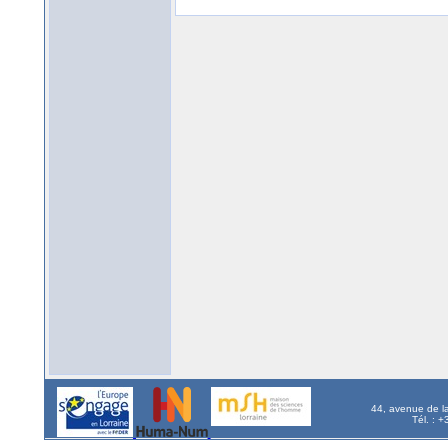
44, avenue de l
Tél. : 