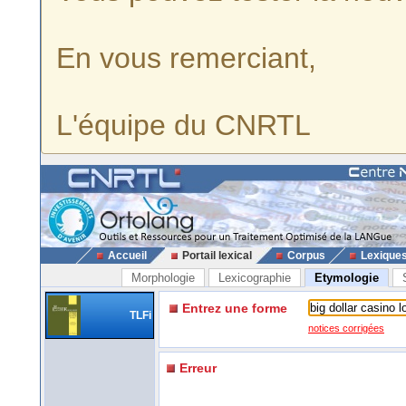
En vous remerciant,
L'équipe du CNRTL
Accueil
Portail lexical
Corpus
Lexique
Morphologie
Lexicographie
Etymologie
Entrez une forme
TLFi
notices corrigées
Erreur