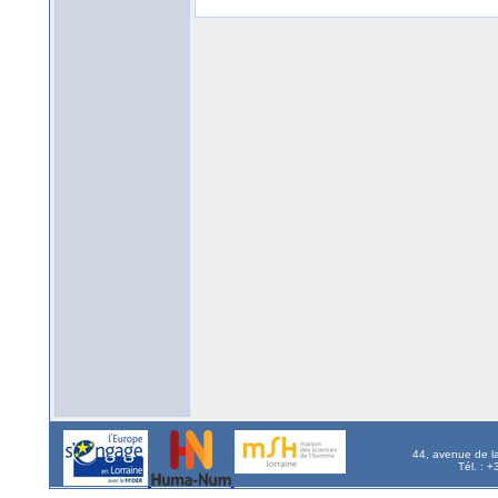
44, avenue de l
Tél. : 