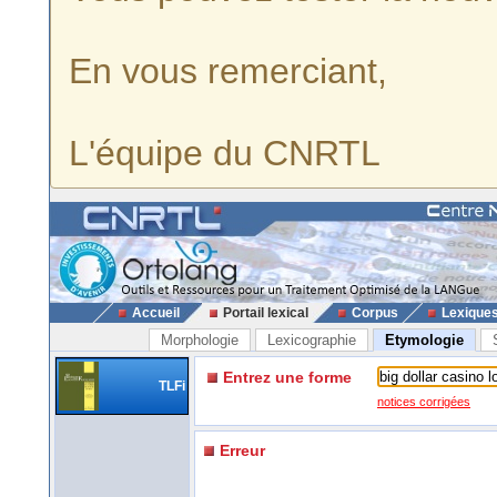
En vous remerciant,
L'équipe du CNRTL
Accueil
Portail lexical
Corpus
Lexique
Morphologie
Lexicographie
Etymologie
Entrez une forme
TLFi
notices corrigées
Erreur