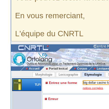
En vous remerciant,
L'équipe du CNRTL
Accueil
Portail lexical
Corpus
Lexique
Morphologie
Lexicographie
Etymologie
Entrez une forme
TLFi
notices corrigées
Erreur