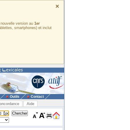
×
e nouvelle version au
1er
ablettes, smartphones) et inclut
Outils
Contact
oncordance
Aide