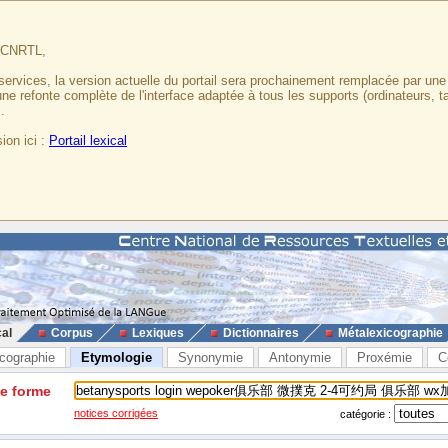
u CNRTL,
services, la version actuelle du portail sera prochainement remplacée par un
 une refonte complète de l'interface adaptée à tous les supports (ordinateurs, t
.
ion ici :
Portail lexical
cal
Corpus
Lexiques
Dictionnaires
Métalexicographie
cographie
Etymologie
Synonymie
Antonymie
Proxémie
C
ne forme
notices corrigées
catégorie :