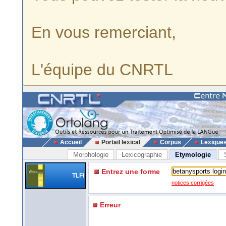
En vous remerciant,
L'équipe du CNRTL
Accueil
Portail lexical
Corpus
Lexique
Morphologie
Lexicographie
Etymologie
Entrez une forme
TLFi
notices corrigées
Erreur