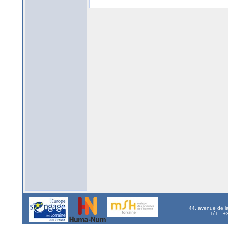
44, avenue de l
Tél. : 