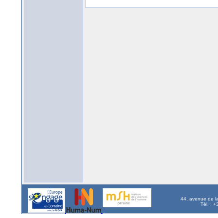
44, avenue de l
Tél. : 