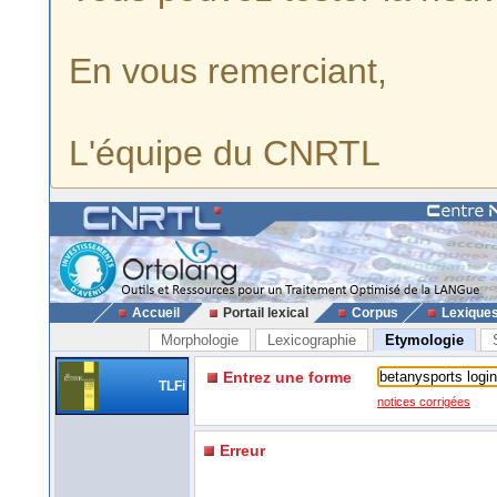
En vous remerciant,
L'équipe du CNRTL
Accueil
Portail lexical
Corpus
Lexique
Morphologie
Lexicographie
Etymologie
Entrez une forme
TLFi
notices corrigées
Erreur