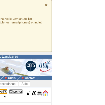
×
e nouvelle version au
1er
ablettes, smartphones) et inclut
Outils
Contact
oncordance
Aide