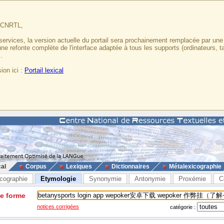
u CNRTL,
services, la version actuelle du portail sera prochainement remplacée par un
 une refonte complète de l'interface adaptée à tous les supports (ordinateurs, t
.
ion ici :
Portail lexical
cal
Corpus
Lexiques
Dictionnaires
Métalexicographie
cographie
Etymologie
Synonymie
Antonymie
Proxémie
C
ne forme
notices corrigées
catégorie :