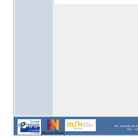
44, avenue de l
Tél. : 