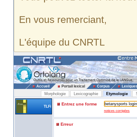
En vous remerciant,
L'équipe du CNRTL
Accueil
Portail lexical
Corpus
Lexique
Morphologie
Lexicographie
Etymologie
Entrez une forme
TLFi
notices corrigées
Erreur