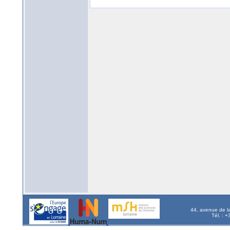
44, avenue de l
Tél. : 