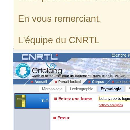
En vous remerciant,
L'équipe du CNRTL
Accueil
Portail lexical
Corpus
Lexique
Morphologie
Lexicographie
Etymologie
Entrez une forme
TLFi
notices corrigées
Erreur