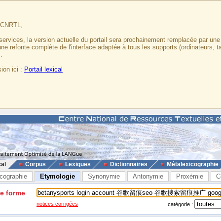
u CNRTL,
services, la version actuelle du portail sera prochainement remplacée par un
 une refonte complète de l'interface adaptée à tous les supports (ordinateurs, t
.
ion ici :
Portail lexical
cal
Corpus
Lexiques
Dictionnaires
Métalexicographie
cographie
Etymologie
Synonymie
Antonymie
Proxémie
C
ne forme
notices corrigées
catégorie :