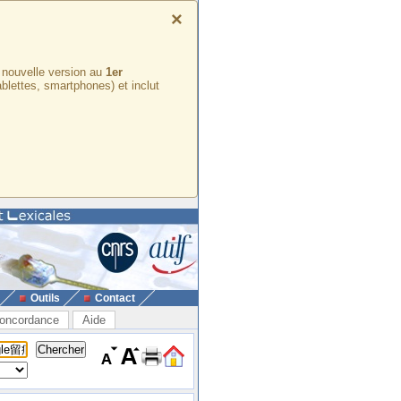
×
e nouvelle version au
1er
ablettes, smartphones) et inclut
Outils
Contact
oncordance
Aide