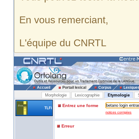
En vous remerciant,
L'équipe du CNRTL
Accueil
Portail lexical
Corpus
Lexique
Morphologie
Lexicographie
Etymologie
Entrez une forme
TLFi
notices corrigées
Erreur