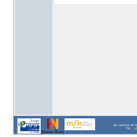
44, avenue de l
Tél. : 