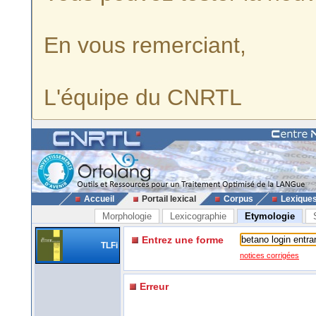
En vous remerciant,
L'équipe du CNRTL
Accueil
Portail lexical
Corpus
Lexique
Morphologie
Lexicographie
Etymologie
Entrez une forme
TLFi
notices corrigées
Erreur