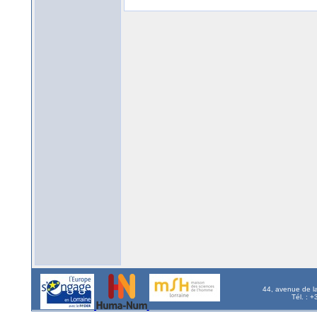
44, avenue de l
Tél. : 