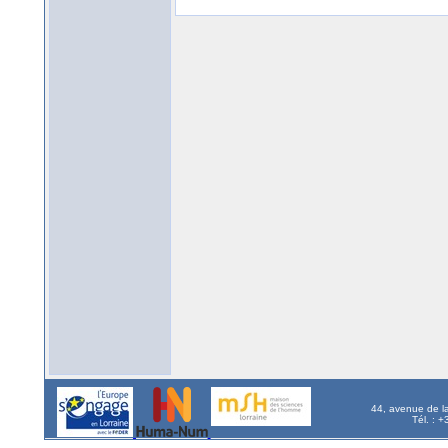
44, avenue de l
Tél. : 