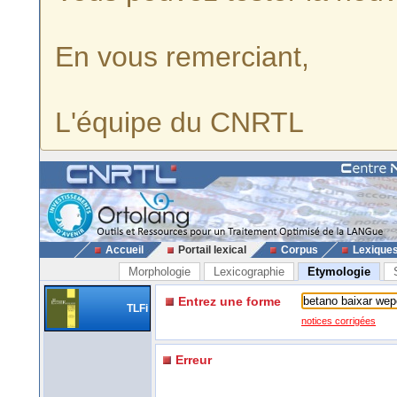
En vous remerciant,
L'équipe du CNRTL
Accueil
Portail lexical
Corpus
Lexique
Morphologie
Lexicographie
Etymologie
Entrez une forme
TLFi
notices corrigées
Erreur