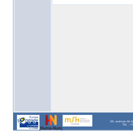
44, avenue de l
Tél. : 