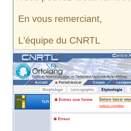
En vous remerciant,
L'équipe du CNRTL
Accueil
Portail lexical
Corpus
Lexique
Morphologie
Lexicographie
Etymologie
Entrez une forme
TLFi
notices corrigées
Erreur