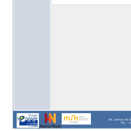
44, avenue de l
Tél. : 