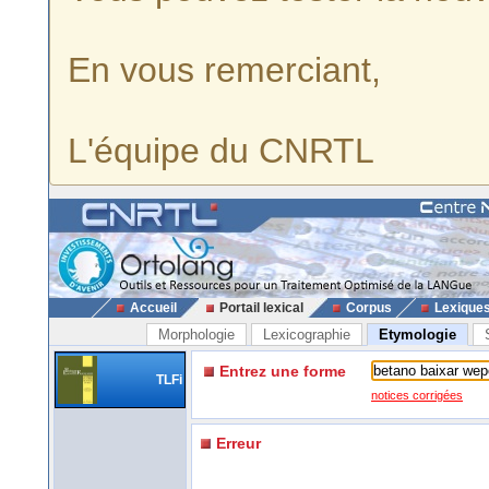
En vous remerciant,
L'équipe du CNRTL
Accueil
Portail lexical
Corpus
Lexique
Morphologie
Lexicographie
Etymologie
Entrez une forme
TLFi
notices corrigées
Erreur