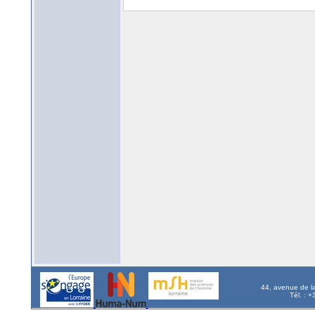
44, avenue de l
Tél. : 