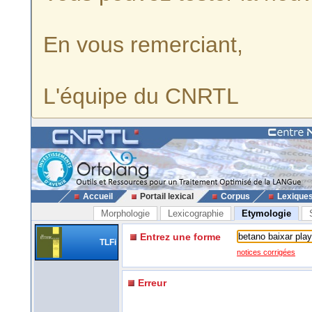
En vous remerciant,
L'équipe du CNRTL
Accueil
Portail lexical
Corpus
Lexique
Morphologie
Lexicographie
Etymologie
Entrez une forme
TLFi
notices corrigées
Erreur