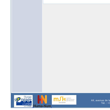
44, avenue de l
Tél. : 