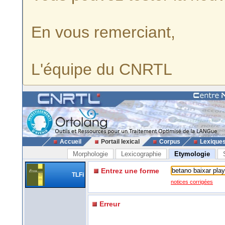
En vous remerciant,
L'équipe du CNRTL
Accueil
Portail lexical
Corpus
Lexique
Morphologie
Lexicographie
Etymologie
Entrez une forme
TLFi
notices corrigées
Erreur