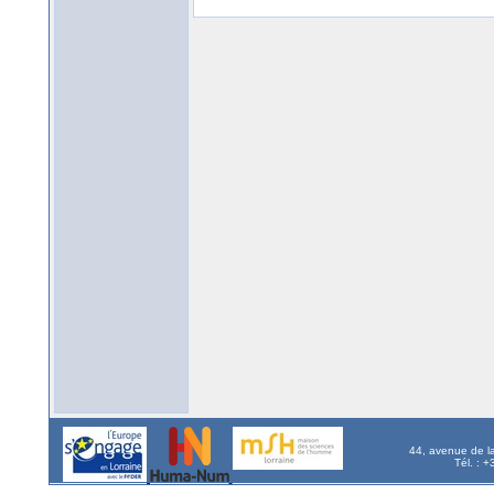
44, avenue de l
Tél. : 