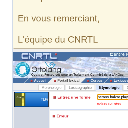
En vous remerciant,
L'équipe du CNRTL
Accueil
Portail lexical
Corpus
Lexique
Morphologie
Lexicographie
Etymologie
Entrez une forme
TLFi
notices corrigées
Erreur