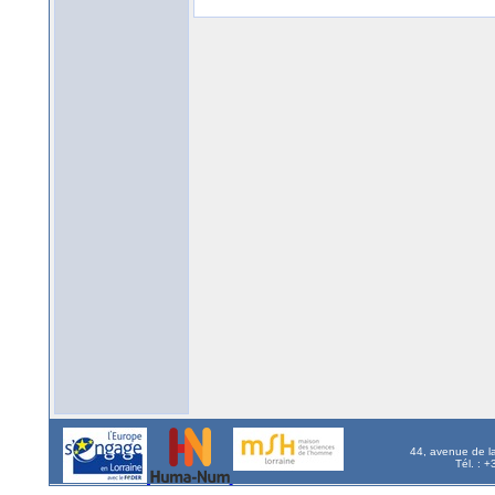
44, avenue de l
Tél. : 