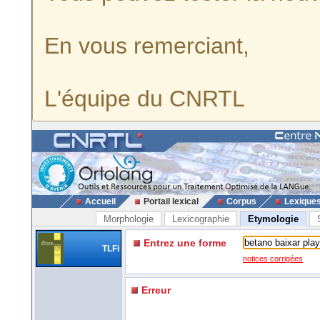
En vous remerciant,
L'équipe du CNRTL
Accueil
Portail lexical
Corpus
Lexique
Morphologie
Lexicographie
Etymologie
Entrez une forme
TLFi
notices corrigées
Erreur