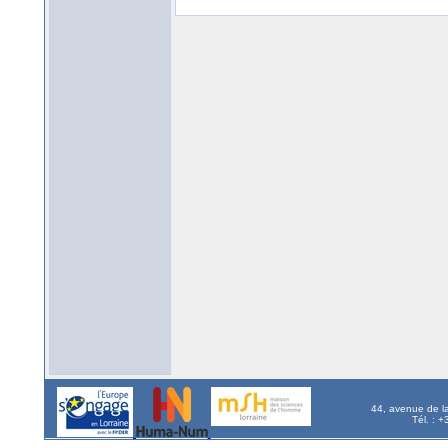
44, avenue de l
Tél. : 