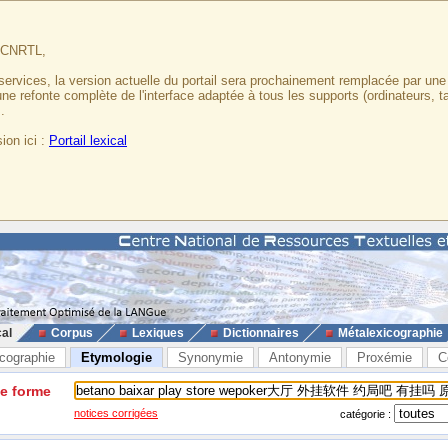
u CNRTL,
services, la version actuelle du portail sera prochainement remplacée par un
 une refonte complète de l'interface adaptée à tous les supports (ordinateurs, t
.
ion ici :
Portail lexical
cal
Corpus
Lexiques
Dictionnaires
Métalexicographie
cographie
Etymologie
Synonymie
Antonymie
Proxémie
C
ne forme
notices corrigées
catégorie :