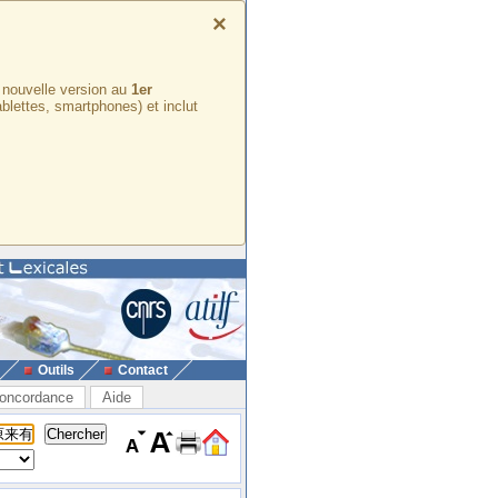
×
e nouvelle version au
1er
ablettes, smartphones) et inclut
Outils
Contact
oncordance
Aide