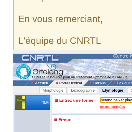
En vous remerciant,
L'équipe du CNRTL
Accueil
Portail lexical
Corpus
Lexique
Morphologie
Lexicographie
Etymologie
Entrez une forme
TLFi
notices corrigées
Erreur