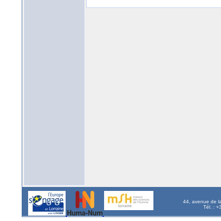
44, avenue de l
Tél. : 