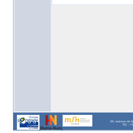
44, avenue de l
Tél. : 