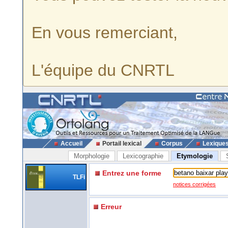
En vous remerciant,
L'équipe du CNRTL
Accueil
Portail lexical
Corpus
Lexique
Morphologie
Lexicographie
Etymologie
Entrez une forme
TLFi
notices corrigées
Erreur