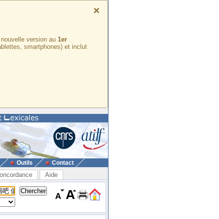
×
e nouvelle version au
1er
ablettes, smartphones) et inclut
Outils
Contact
oncordance
Aide