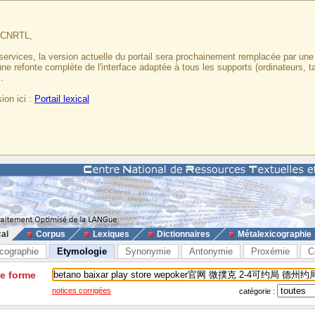
u CNRTL,
services, la version actuelle du portail sera prochainement remplacée par un
 une refonte complète de l'interface adaptée à tous les supports (ordinateurs, t
.
ion ici :
Portail lexical
cal
Corpus
Lexiques
Dictionnaires
Métalexicographie
cographie
Etymologie
Synonymie
Antonymie
Proxémie
C
ne forme
notices corrigées
catégorie :