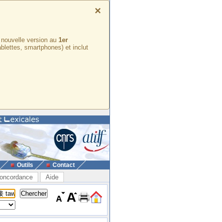
×
e nouvelle version au
1er
ablettes, smartphones) et inclut
Outils
Contact
oncordance
Aide