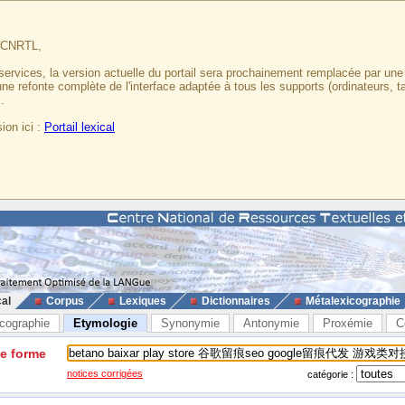
u CNRTL,
services, la version actuelle du portail sera prochainement remplacée par un
 une refonte complète de l'interface adaptée à tous les supports (ordinateurs, t
.
ion ici :
Portail lexical
cal
Corpus
Lexiques
Dictionnaires
Métalexicographie
cographie
Etymologie
Synonymie
Antonymie
Proxémie
C
ne forme
notices corrigées
catégorie :