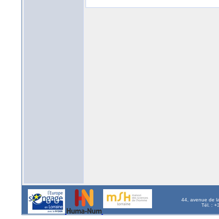
44, avenue de l
Tél. : 