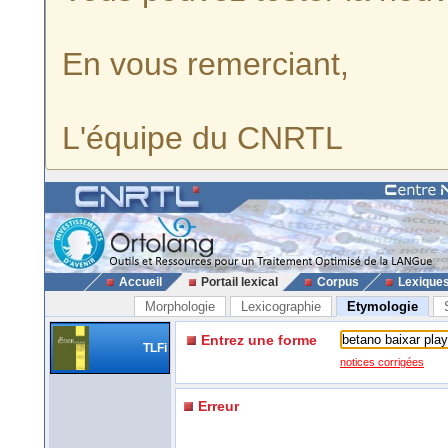
En vous remerciant,
L'équipe du CNRTL
Accueil
Portail lexical
Corpus
Lexique
Morphologie
Lexicographie
Etymologie
Entrez une forme
TLFi
notices corrigées
Erreur