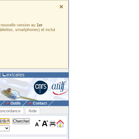
×
e nouvelle version au
1er
ablettes, smartphones) et inclut
Outils
Contact
oncordance
Aide