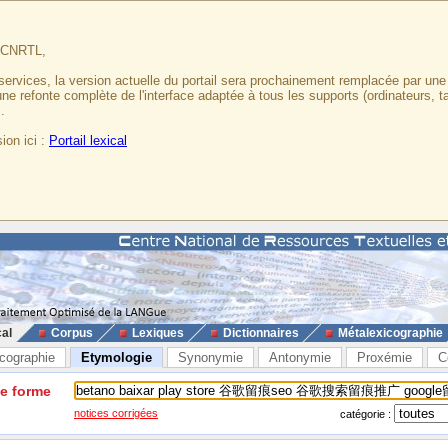
u CNRTL,
services, la version actuelle du portail sera prochainement remplacée par un
 une refonte complète de l'interface adaptée à tous les supports (ordinateurs, t
.
ion ici :
Portail lexical
cal
Corpus
Lexiques
Dictionnaires
Métalexicographie
cographie
Etymologie
Synonymie
Antonymie
Proxémie
C
ne forme
notices corrigées
catégorie :