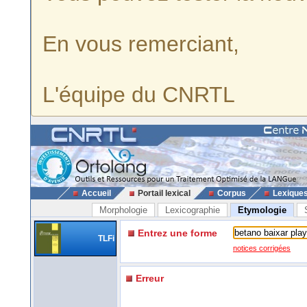
En vous remerciant,
L'équipe du CNRTL
Accueil
Portail lexical
Corpus
Lexique
Morphologie
Lexicographie
Etymologie
Entrez une forme
TLFi
notices corrigées
Erreur