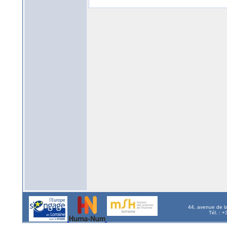
44, avenue de l
Tél. : 