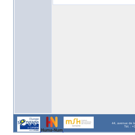
44, avenue de l
Tél. : 