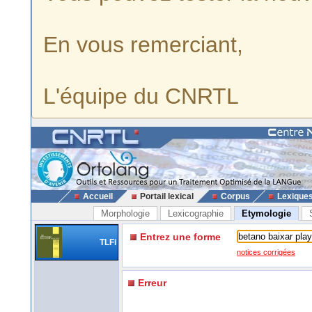
En vous remerciant,
L'équipe du CNRTL
Accueil
Portail lexical
Corpus
Lexique
Morphologie
Lexicographie
Etymologie
Entrez une forme
TLFi
notices corrigées
Erreur