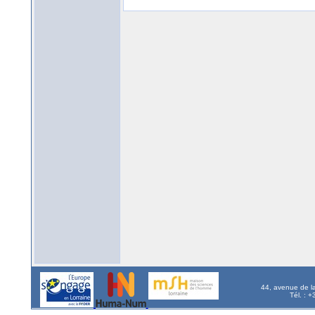
44, avenue de l
Tél. : 