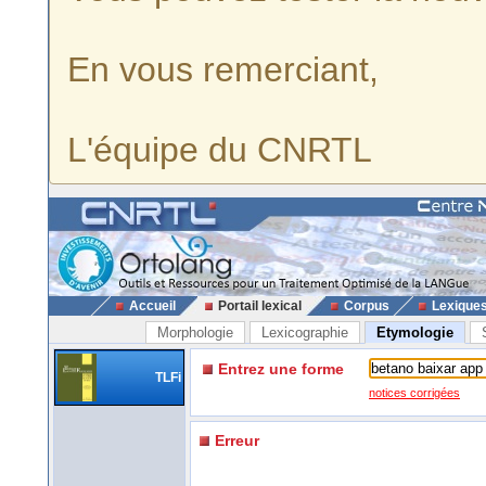
En vous remerciant,
L'équipe du CNRTL
Accueil
Portail lexical
Corpus
Lexique
Morphologie
Lexicographie
Etymologie
Entrez une forme
TLFi
notices corrigées
Erreur