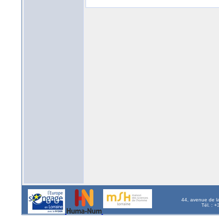
44, avenue de l
Tél. : 