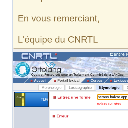
En vous remerciant,
L'équipe du CNRTL
Accueil
Portail lexical
Corpus
Lexique
Morphologie
Lexicographie
Etymologie
Entrez une forme
TLFi
notices corrigées
Erreur