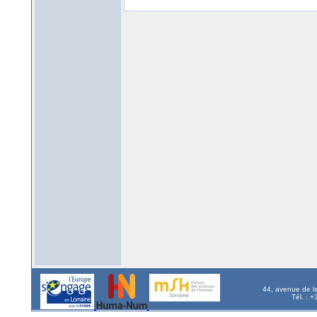
44, avenue de l
Tél. : 