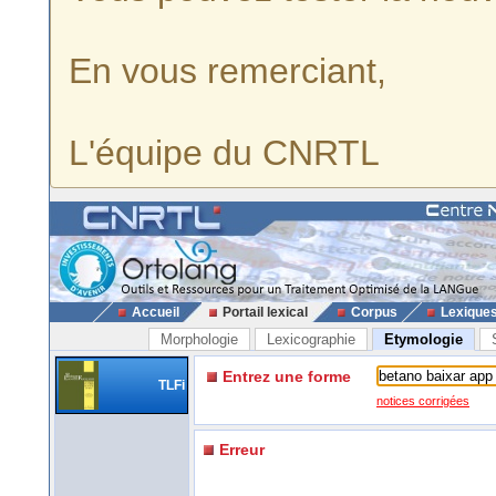
En vous remerciant,
L'équipe du CNRTL
Accueil
Portail lexical
Corpus
Lexique
Morphologie
Lexicographie
Etymologie
Entrez une forme
TLFi
notices corrigées
Erreur