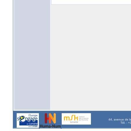
44, avenue de l
Tél. : 