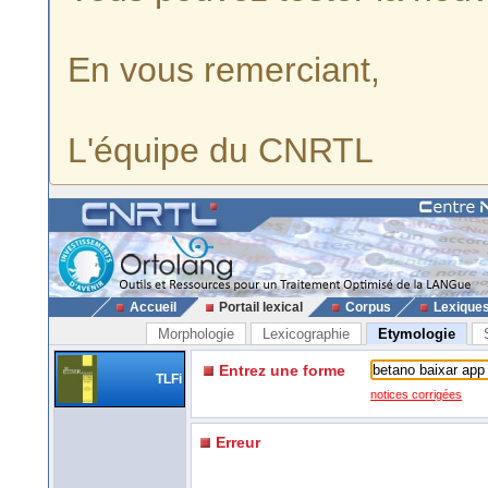
En vous remerciant,
L'équipe du CNRTL
Accueil
Portail lexical
Corpus
Lexique
Morphologie
Lexicographie
Etymologie
Entrez une forme
TLFi
notices corrigées
Erreur