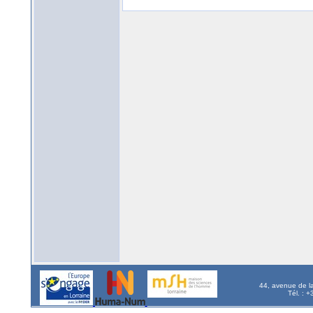
44, avenue de l
Tél. : 