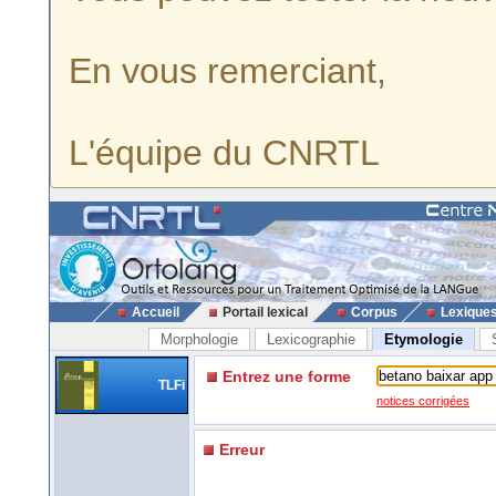
En vous remerciant,
L'équipe du CNRTL
Accueil
Portail lexical
Corpus
Lexique
Morphologie
Lexicographie
Etymologie
Entrez une forme
TLFi
notices corrigées
Erreur