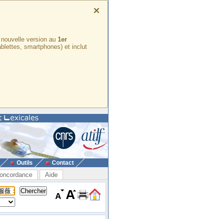
×
e nouvelle version au
1er
ablettes, smartphones) et inclut
Outils
Contact
oncordance
Aide