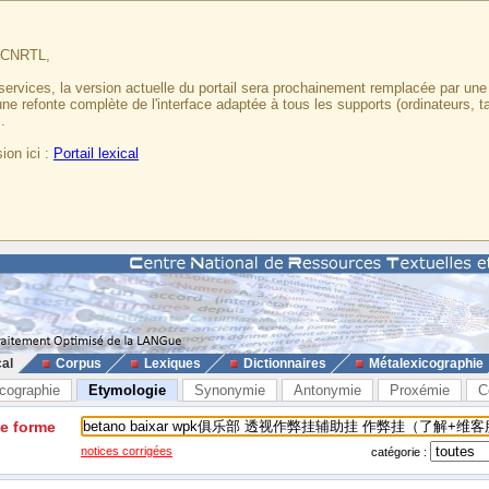
u CNRTL,
services, la version actuelle du portail sera prochainement remplacée par un
 une refonte complète de l'interface adaptée à tous les supports (ordinateurs, t
.
ion ici :
Portail lexical
cal
Corpus
Lexiques
Dictionnaires
Métalexicographie
cographie
Etymologie
Synonymie
Antonymie
Proxémie
C
ne forme
notices corrigées
catégorie :