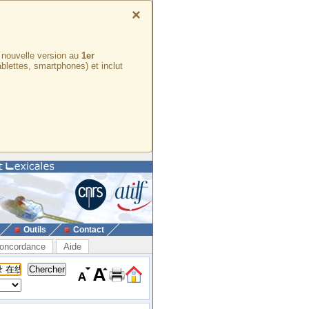
×
e nouvelle version au
1er
ablettes, smartphones) et inclut
Outils
Contact
oncordance
Aide