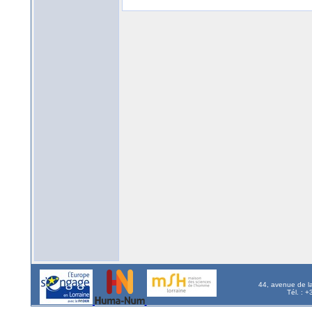
44, avenue de l
Tél. : 