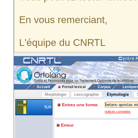
En vous remerciant,
L'équipe du CNRTL
Accueil
Portail lexical
Corpus
Lexique
Morphologie
Lexicographie
Etymologie
Entrez une forme
TLFi
notices corrigées
Erreur