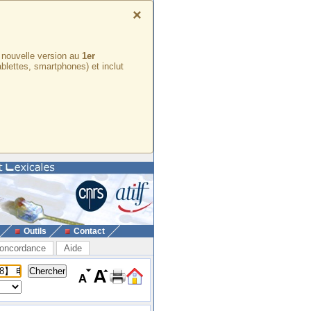
×
e nouvelle version au
1er
ablettes, smartphones) et inclut
Outils
Contact
oncordance
Aide