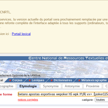
u CNRTL,
services, la version actuelle du portail sera prochainement remplacée par un
 une refonte complète de l'interface adaptée à tous les supports (ordinateurs, t
.
ion ici :
Portail lexical
cal
Corpus
Lexiques
Dictionnaires
Métalexicographie
cographie
Etymologie
Synonymie
Antonymie
Proxémie
C
ne forme
notices corrigées
catégorie :