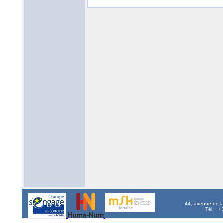
44, avenue de l
Tél. : 