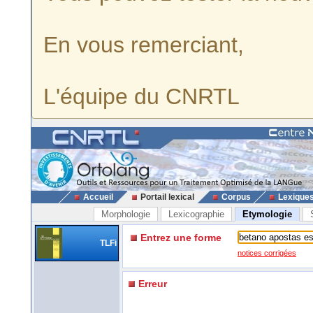
En vous remerciant,
L'équipe du CNRTL
Accueil
Portail lexical
Corpus
Lexique
Morphologie
Lexicographie
Etymologie
Entrez une forme
TLFi
notices corrigées
Erreur